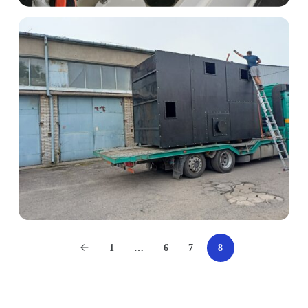
1
…
6
7
8