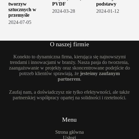
tworzyw
PVDF
podstawy
sztucznych w
2024-03-28
2024-01-12
przemyśle
2024-07-05
O naszej firmie
Konekto to dynamiczna firma, kierująca się najnowszymi
trendami i innowacjami w branży. Nasza pasja do tworzenia,
zaangażowanie w projekty oraz skoncentrowane podejście do
potrzeb klientów sprawiają, że
jesteśmy zaufanym
partnerem
.
Zaufaj nam, a doświadczysz nie tylko efektywności, ale także
partnerskiej współpracy opartej na solidności i rzetelności.
Menu
Strona główna
Usługi