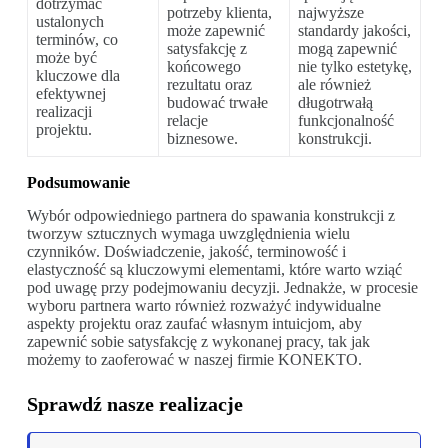
dotrzymać
potrzeby klienta,
najwyższe
ustalonych
może zapewnić
standardy jakości,
terminów, co
satysfakcję z
mogą zapewnić
może być
końcowego
nie tylko estetykę,
kluczowe dla
rezultatu oraz
ale również
efektywnej
budować trwałe
długotrwałą
realizacji
relacje
funkcjonalność
projektu.
biznesowe.
konstrukcji.
Podsumowanie
Wybór odpowiedniego partnera do spawania konstrukcji z
tworzyw sztucznych wymaga uwzględnienia wielu
czynników. Doświadczenie, jakość, terminowość i
elastyczność są kluczowymi elementami, które warto wziąć
pod uwagę przy podejmowaniu decyzji. Jednakże, w procesie
wyboru partnera warto również rozważyć indywidualne
aspekty projektu oraz zaufać własnym intuicjom, aby
zapewnić sobie satysfakcję z wykonanej pracy, tak jak
możemy to zaoferować w naszej firmie KONEKTO.
Sprawdź nasze realizacje