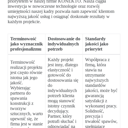
priorytetem w naszej firmie KONEKTO. Nasza ciągła
inwestycja w nowoczesne technologie oraz rozwój
umiejętności naszej kadry pozwala nam zapewnić klientom
najwyższą jakość usług i osiągnąć doskonałe rezultaty w
każdym projekcie.
Terminowość
Dostosowanie do
Standardy
jako wyznacznik
indywidualnych
jakości jako
profesjonalizmu
potrzeb
priorytet
Każdy projekt
Współpraca z
Terminowość
jest inny, dlatego
firmą, która
realizacji projektu
elastyczność i
stawia na
jest często równie
gotowość do
utrzymanie
istotna jak jego
dostosowania się
najwyższych
jakość.
do
standardów
Wybierając
indywidualnych
jakości, może być
partnera do
potrzeb klienta
gwarancją
spawania
mogą stanowić
satysfakcji z
konstrukcji z
istotny czynnik
wykonanej pracy.
tworzyw
decydujący.
Solidność,
sztucznych, warto
Partner, który
precyzja i
upewnić się, że
potrafi słuchać i
trwałość spawów,
firma jest w stanie
odpowiadać na
spełniające