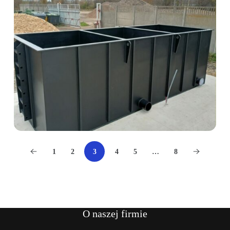
1
2
3
4
5
…
8
O naszej firmie